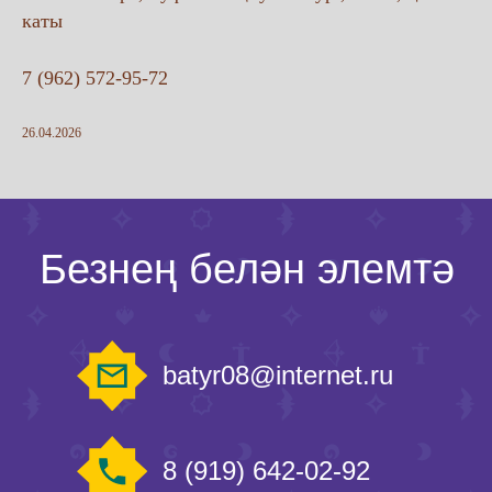
каты
Telegram
7 (962) 572-95-72
Гаризаны калдырыгыз
26.04.2026
Сайтны эшләү:
© ТУГАН БАТЫР 2024
Кулланучы килешүе
Оферта килешүе
Хосусыйлык сәясәте