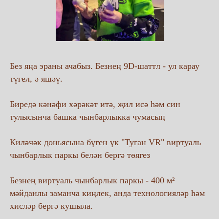
Без яңа эраны ачабыз. Безнең 9D-шаттл - ул карау
түгел, ә яшәү.
Биредә кәнәфи хәрәкәт итә, җил исә һәм син
тулысынча башка чынбарлыкка чумасың
Киләчәк дөньясына бүген үк "Туган VR" виртуаль
чынбарлык паркы белән бергә төягез
Безнең виртуаль чынбарлык паркы - 400 м²
мәйданлы заманча киңлек, анда технологияләр һәм
хисләр бергә кушыла.